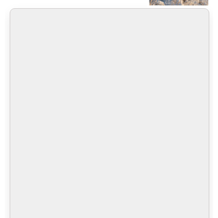
Medya İletişim Bürosu
İcra Müdürlükleri
KOMİSYON
Komisyon Başkanı
MÜLHAKATLAR
Arpaçay Adliyesi
Digor Adliyesi
Kağızman Adliyesi
Sarıkamış Adliyesi
Selim Adliyesi
İLETİŞİM
Kars Adliyesi İletişim
Kars İcra Dairesi İletişim