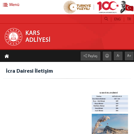
Menü
ENG
TR
KARS ADLİYESİ
KARS
ADLİYESİ
ANASAYFA
A-
A+
Paylaş
ADLİYEMİZ
Kars Adalet Sarayı
İcra Dairesi İletişim
LOJMAN
BAŞSAVCILIK
Cumhuriyet Başsavcısı
Basın Suçları Bürosu
Beyanname
Beyanname Ekinde İbraz Edilmesi Gereken
Belgeler